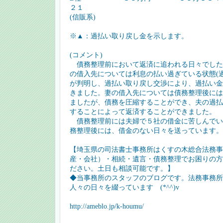
２１
(信販系)
※▲：過払い取り戻し金を示します。
(コメント)
債務整理前において返済に追われる日々でした
の借入先については利息の払い過ぎている状態(
が判明し、過払い取り戻し交渉により、過払い金
きました。妻の借入先については債務整理後には
ましたが、債務を圧縮することができ、夫の過払
することによって返済することができました。
債務整理前には夫婦で５社の借金に苦しんでい
務整理後には、借金のない日々を送っています。
【埼玉県の司法書士事務所はくすの木総合法務事
産・会社）・相続・遺言・債務整理でお困りの方
ださい。土日も相談可能です。】
◆当事務所のスタッフのブログです。法務事務所
人々の日々を綴っています (*^^)v
http://ameblo.jp/k-houmu/