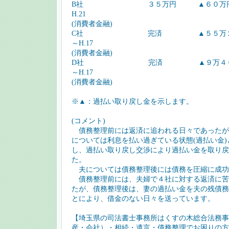
B社 ３５万円 ▲６０万
H.21
(消費者金融)
C社 完済 ▲５５万２５１３
～H.17
(消費者金融)
D社 完済 ▲９万４０００
～H.17
(消費者金融)
※▲：過払い取り戻し金を示します。
(コメント)
債務整理前には返済に追われる日々であったが
については利息を払い過ぎている状態(過払い金
し、過払い取り戻し交渉により過払い金を取り戻
た。
夫については債務整理後には債務を圧縮に成功
債務整理前には、夫婦で４社に対する返済に苦
たが、債務整理後は、妻の過払い金を夫の残債務
とにより、借金のない日々を送っています。
【埼玉県の司法書士事務所はくすの木総合法務事
産・会社）・相続・遺言・債務整理でお困りの方