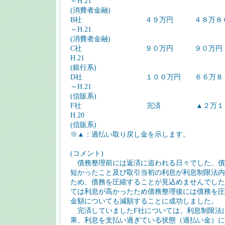
～H.21
(消費者金融)
B社 ４９万円 ４８万８６５５
～H.21
(消費者金融)
C社 ９０万円 ９０万円
H.21
(銀行系)
D社 １００万円 ６６万８３２
～H.21
(信販系)
F社 完済 ▲２万１０００円
H.20
(信販系)
※▲：過払い取り戻し金を示します。
(コメント)
債務整理前には返済に追われる日々でした。債
短かったこと及び取引当初の利息が利息制限法内
ため、債務を圧縮することが見込めませんでした
ては利息が高かったため債務整理後には債務を圧
金額についても減額することに成功しました。
完済していましたF社については、利息制限法
果、利息を支払い過ぎている状態（過払い金）に