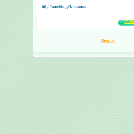
http://ameblo.jp/k-houmu/
この
Next >>