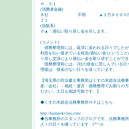
Ｈ．２１
(消費者金融)
Ｂ社 不明 ▲３万９０００円 
２１
(信販系)
※▲：過払い取り戻し金を示します。
(コメント)
債務整理前には、返済に追われる日々でしたが
利息を払い過ぎている状況(過払い金)というこ
り戻し交渉により過払い金を取り戻すことができ
債務整理前には、2社の借金に苦しんでいる日
理後は、借金のない日々を送っています。
【埼玉県の司法書士事務所はくすの木総合法務事
産・会社）・相続・遺言・債務整理でお困りの方
ださい。土日も相談可能です。】
◆くすの木総合法務事務所ＨＰはこちら
http://kusunoki-law.com/
◆当事務所のスタッフのブログです。法務事務所
人々の日々を綴っています (*^^)v