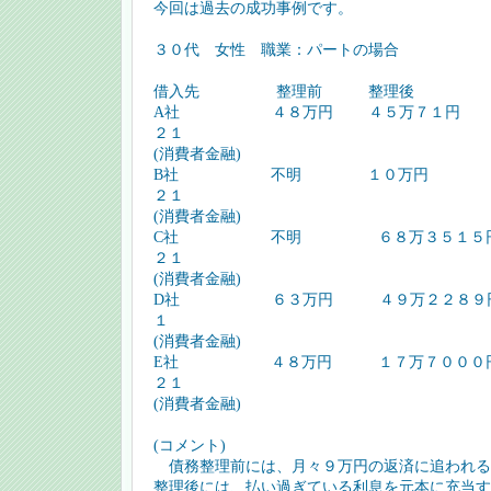
今回は過去の成功事例です。
３０代 女性 職業：パートの場合
借入先 整理前 整理後 
A社 ４８万円 ４５万７１円 
２１
(消費者金融)
B社 不明 １０万円 H．
２１
(消費者金融)
C社 不明 ６８万３５１５円 
２１
(消費者金融)
D社 ６３万円 ４９万２２８９円 
１
(消費者金融)
E社 ４８万円 １７万７０００円 
２１
(消費者金融)
(コメント)
債務整理前には、月々９万円の返済に追われる
整理後には、払い過ぎている利息を元本に充当す