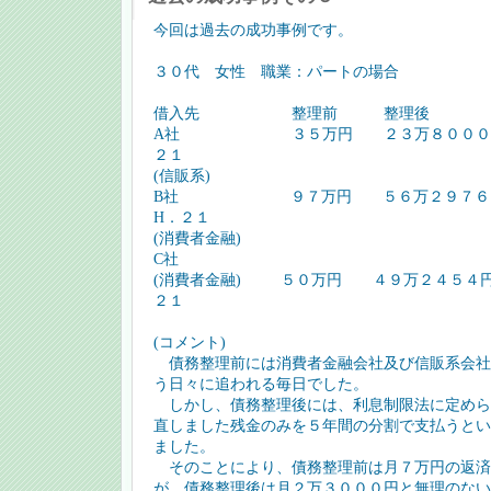
今回は過去の成功事例です。
３０代 女性 職業：パートの場合
借入先 整理前 整理後 
A社 ３５万円 ２３万８０００円 
２１
(信販系)
B社 ９７万円 ５６万２９７６円
H．２１
(消費者金融)
C社
(消費者金融) ５０万円 ４９万２４５４
２１
(コメント)
債務整理前には消費者金融会社及び信販系会社
う日々に追われる毎日でした。
しかし、債務整理後には、利息制限法に定めら
直しました残金のみを５年間の分割で支払うとい
ました。
そのことにより、債務整理前は月７万円の返済
が、債務整理後は月２万３０００円と無理のない