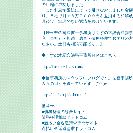
の圧縮に成功しました。
また利息制限法によって引きなおしました金額
り、５社で月々３万７０００円を返済する和解成
理後は、無理のない返済を続けています。
【埼玉県の司法書士事務所はくすの木総合法務事
産・会社）・相続・遺言・債務整理でお困りの方
ださい。土日も相談可能です。】
◆くすの木総合法務事務所ＨＰはこちら
http://kusunoki-law.com/
◆当事務所のスタッフのブログです。法務事務所
人々の日々を綴っています (*^^)v
http://ameblo.jp/k-houmu/
携帯サイト
■債務整理の総合サイト
債務整理相談ドットコム
■過払い金返還請求専門サイト
過払い金返還請求ドットコム