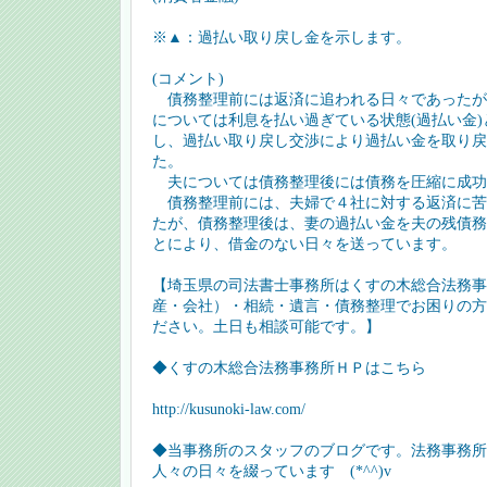
※▲：過払い取り戻し金を示します。
(コメント)
債務整理前には返済に追われる日々であったが
については利息を払い過ぎている状態(過払い金
し、過払い取り戻し交渉により過払い金を取り戻
た。
夫については債務整理後には債務を圧縮に成功
債務整理前には、夫婦で４社に対する返済に苦
たが、債務整理後は、妻の過払い金を夫の残債務
とにより、借金のない日々を送っています。
【埼玉県の司法書士事務所はくすの木総合法務事
産・会社）・相続・遺言・債務整理でお困りの方
ださい。土日も相談可能です。】
◆くすの木総合法務事務所ＨＰはこちら
http://kusunoki-law.com/
◆当事務所のスタッフのブログです。法務事務所
人々の日々を綴っています (*^^)v