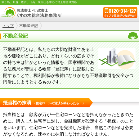
鶴ヶ島、川越、坂戸、日高、東松山を中心に埼玉県全域対応
トップ
不動産登記
不動産登記
不動産登記とは、私たちの大切な財産である土
地や建物がどこにあり、どれくらいの広さでそ
の持ち主は誰かといった情報を、国家機関であ
る法務局が管理する帳簿（登記簿）に記載し公
開することで、権利関係が複雑になりがちな不動産取引を安全かつ
円滑にしようとするものです。
抵当権の抹消
（住宅ローンの返済が終わったら…）
抵当権とは、顧客が万が一住宅ローンなどを払えなかったときのた
めに、購入した住宅等に対し、金融機関が設定する「担保」のこと
をいいます。住宅ローンなどを完済した場合、当然この担保は必要
がなくなるため、速やかに抹消しなければなりません。